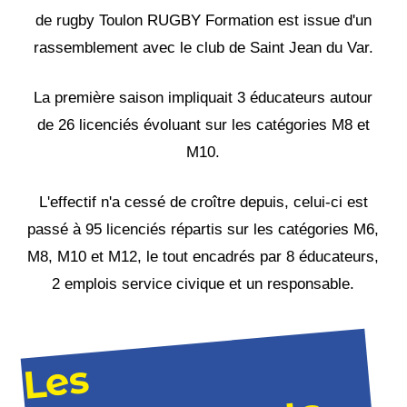
de rugby Toulon RUGBY Formation est issue d'un
rassemblement avec le club de Saint Jean du Var.
La première saison impliquait 3 éducateurs autour
de 26 licenciés évoluant sur les catégories M8 et
M10.
L'effectif n'a cessé de croître depuis, celui-ci est
passé à 95 licenciés répartis sur les catégories M6,
M8, M10 et M12, le tout encadrés par 8 éducateurs,
2 emplois service civique et un responsable.
L
es
e
ntr
ai
n
e
m
e