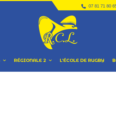
07 81 71 80 6
S
RÉGIONALE 2
L’ÉCOLE DE RUGBY
B