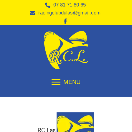
07 81 71 80 65
racingclubdulas@gmail.com
MENU
RC Las