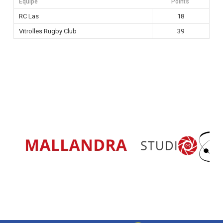
Équipe
Points
RC Las
18
Vitrolles Rugby Club
39