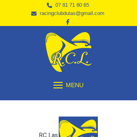
07 81 71 80 65
racingclubdulas@gmail.com
MENU
RC Las