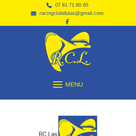
07 81 71 80 65
racingclubdulas@gmail.com
MENU
RC Las