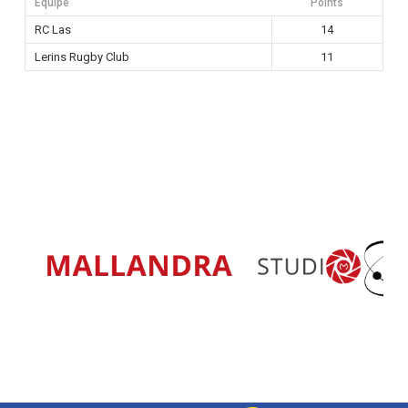
Équipe
Points
RC Las
14
Lerins Rugby Club
11